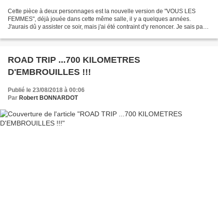
Cette pièce à deux personnages est la nouvelle version de "VOUS LES
FEMMES", déjà jouée dans cette même salle, il y a quelques années.
J'aurais dû y assister ce soir, mais j'ai été contraint d'y renoncer. Je sais par
d'autres, que c'est un spectacle sympathique,...
ROAD TRIP ...700 KILOMETRES
D'EMBROUILLES !!!
Publié le 23/08/2018 à 00:06
Par
Robert BONNARDOT