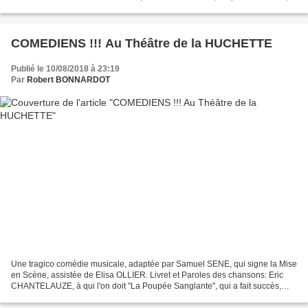
Renaud CASTEL, Herrade VON MELER, Luia...
COMEDIENS !!! Au Théâtre de la HUCHETTE
Publié le 10/08/2018 à 23:19
Par
Robert BONNARDOT
Une tragico comédie musicale, adaptée par Samuel SENE, qui signe la Mise
en Scène, assistée de Elisa OLLIER. Livret et Paroles des chansons: Eric
CHANTELAUZE, à qui l'on doit "La Poupée Sanglante", qui a fait succès,
dans cette même salle. Musique: Raphaël...