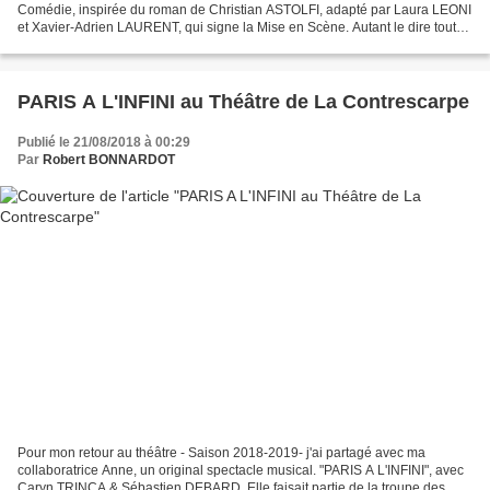
Comédie, inspirée du roman de Christian ASTOLFI, adapté par Laura LEONI
et Xavier-Adrien LAURENT, qui signe la Mise en Scène. Autant le dire tout
de suite, que pour moi c'est "Voyage...
PARIS A L'INFINI au Théâtre de La Contrescarpe
Publié le 21/08/2018 à 00:29
Par
Robert BONNARDOT
Pour mon retour au théâtre - Saison 2018-2019- j'ai partagé avec ma
collaboratrice Anne, un original spectacle musical. "PARIS A L'INFINI", avec
Caryn TRINCA & Sébastien DEBARD. Elle faisait partie de la troupe des