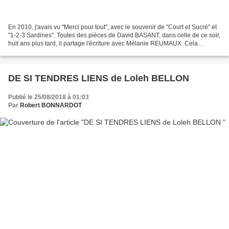
En 2010, j'avais vu "Merci pour tout", avec le souvenir de "Court et Sucré" et
"1-2-3 Sardines". Toutes des pièces de David BASANT, dans celle de ce soir,
huit ans plus tard, il partage l'écriture avec Mélanie REUMAUX. Cela
commence trop lentement, le...
DE SI TENDRES LIENS de Loleh BELLON
Publié le 25/08/2018 à 01:03
Par
Robert BONNARDOT