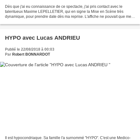
Dès que j'ai eu connaissance de ce spectacle, j'ai pris contact avec le
talentueux Maxime LEPELLETIER, qui en signe la Mise en Scène très
dynamique, pour prendre date dès ma reprise. L'affiche ne pouvait que me
donner envie. Une comédie de Serge DA SILVA,...
HYPO avec Lucas ANDRIEU
Publié le 22/08/2018 à 00:03
Par
Robert BONNARDOT
Il est hypocondriaque. Sa famille l'a surnommé "HYPO". C'est une Medico-