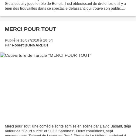
Giua, et qui y joue le rôle de Benoît. Il est éblouissant de droleries, et il y a
bien des trouvailles dans ce spectacle délassant, qui trouve son public.
Lequel, le suit depuis "Les...
MERCI POUR TOUT
Publié le 16/07/2010 à 10:54
Par
Robert BONNARDOT
Merci pour Tout, une comédie écrite et mise en scène par David Basant, déjà
auteur de "Court sucré" et "1.2.3 Sardines". Deux comédiens, sept