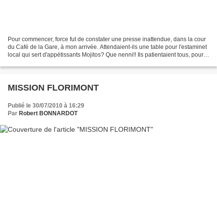
Pour commencer, force fut de constater une presse inattendue, dans la cour
du Café de la Gare, à mon arrivée. Attendaient-ils une table pour l'estaminet
local qui sert d'appétissants Mojitos? Que nenni!! Ils patientaient tous, pour
LE TOUR DU MONDE EN...
MISSION FLORIMONT
Publié le 30/07/2010 à 16:29
Par
Robert BONNARDOT