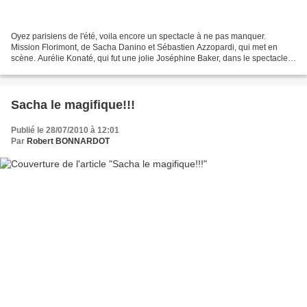
Oyez parisiens de l'été, voila encore un spectacle à ne pas manquer.
Mission Florimont, de Sacha Danino et Sébastien Azzopardi, qui met en
scène. Aurélie Konaté, qui fut une jolie Joséphine Baker, dans le spectacle
éponyme de Jacques Pessis. Rodolphe...
Sacha le magifique!!!
Publié le 28/07/2010 à 12:01
Par
Robert BONNARDOT