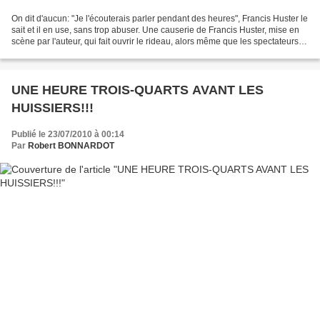
On dit d'aucun: "Je l'écouterais parler pendant des heures", Francis Huster le
sait et il en use, sans trop abuser. Une causerie de Francis Huster, mise en
scène par l'auteur, qui fait ouvrir le rideau, alors même que les spectateurs
continuent d'entrer....
UNE HEURE TROIS-QUARTS AVANT LES
HUISSIERS!!!
Publié le 23/07/2010 à 00:14
Par
Robert BONNARDOT