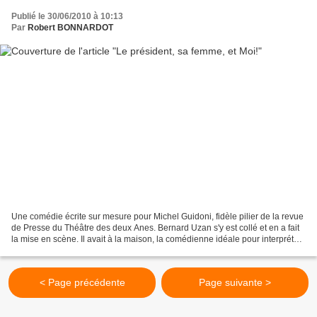
Publié le 30/06/2010 à 10:13
Par
Robert BONNARDOT
Une comédie écrite sur mesure pour Michel Guidoni, fidèle pilier de la revue
de Presse du Théâtre des deux Anes. Bernard Uzan s'y est collé et en a fait
la mise en scène. Il avait à la maison, la comédienne idéale pour interpréter
la femme du Président,...
< Page précédente
Page suivante >