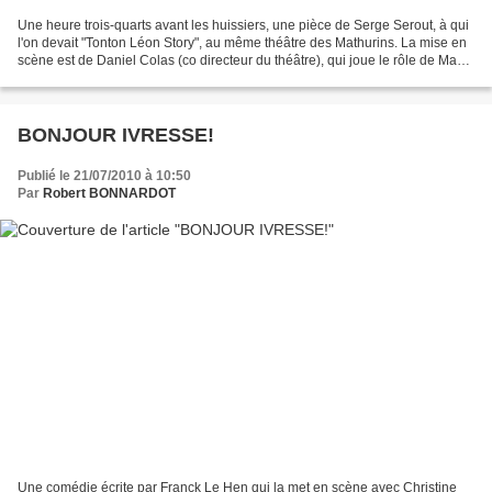
Une heure trois-quarts avant les huissiers, une pièce de Serge Serout, à qui
l'on devait "Tonton Léon Story", au même théâtre des Mathurins. La mise en
scène est de Daniel Colas (co directeur du théâtre), qui joue le rôle de Max,
un directeur de théâtre...
BONJOUR IVRESSE!
Publié le 21/07/2010 à 10:50
Par
Robert BONNARDOT
Une comédie écrite par Franck Le Hen qui la met en scène avec Christine