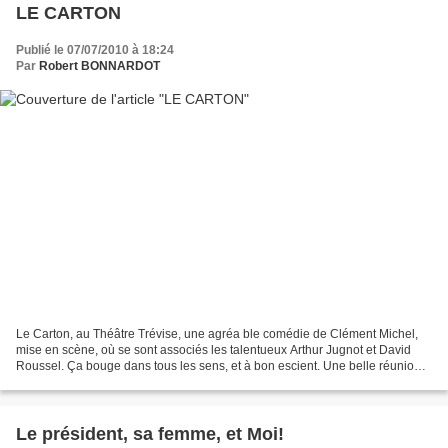
LE CARTON
Publié le 07/07/2010 à 18:24
Par
Robert BONNARDOT
Le Carton, au Théâtre Trévise, une agréa ble comédie de Clément Michel,
mise en scène, où se sont associés les talentueux Arthur Jugnot et David
Roussel. Ça bouge dans tous les sens, et à bon escient. Une belle réunion
de talents. Damien Jouillerot, découvert...
Le président, sa femme, et Moi!