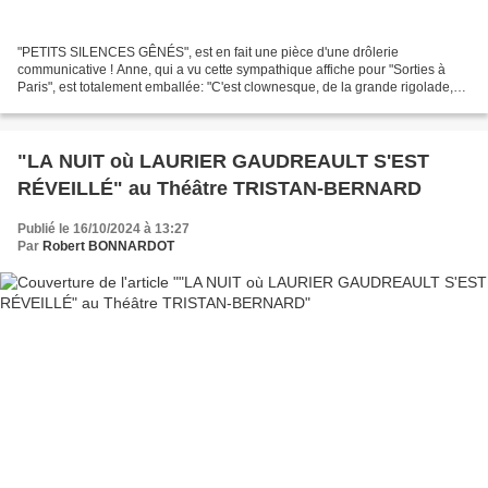
"PETITS SILENCES GÊNÉS", est en fait une pièce d'une drôlerie
communicative ! Anne, qui a vu cette sympathique affiche pour "Sorties à
Paris", est totalement emballée: "C'est clownesque, de la grande rigolade,
c'est hallucinant, un vrai bonheur, un spectacle...
"LA NUIT où LAURIER GAUDREAULT S'EST
RÉVEILLÉ" au Théâtre TRISTAN-BERNARD
Publié le 16/10/2024 à 13:27
Par
Robert BONNARDOT