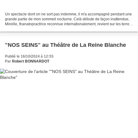
Un spectacle dont on ne sort pas indemme, il m'a accompagné pendant une
grande partie de mon sommeil nocturne. Celà débute de façon inattendue,
Mireille, thanatopractrice reconnue internationalement, revient sur les terres
de son enfance, pour exercer...
"NOS SEINS" au Théâtre de La Reine Blanche
Publié le 16/10/2024 à 12:55
Par
Robert BONNARDOT