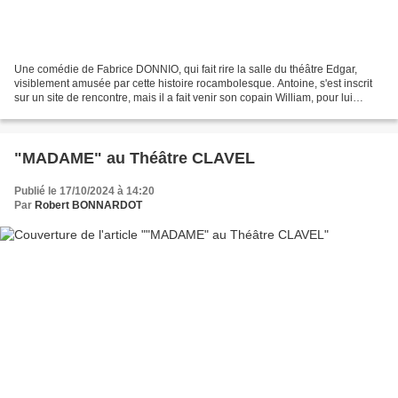
Une comédie de Fabrice DONNIO, qui fait rire la salle du théâtre Edgar,
visiblement amusée par cette histoire rocambolesque. Antoine, s'est inscrit
sur un site de rencontre, mais il a fait venir son copain William, pour lui
confesser qu'il s'est servi...
"MADAME" au Théâtre CLAVEL
Publié le 17/10/2024 à 14:20
Par
Robert BONNARDOT