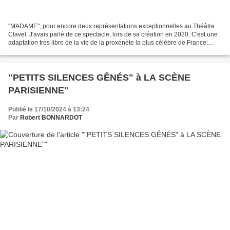
"MADAME", pour encore deux représentations exceptionnelles au Théâtre
Clavel. J'avais parlé de ce spectacle, lors de sa création en 2020. C'est une
adaptation très libre de la vie de la proxénète la plus célèbre de France:
"Madame Claude", qui s'appelait...
"PETITS SILENCES GÊNÉS" à LA SCÈNE
PARISIENNE"
Publié le 17/10/2024 à 13:24
Par
Robert BONNARDOT