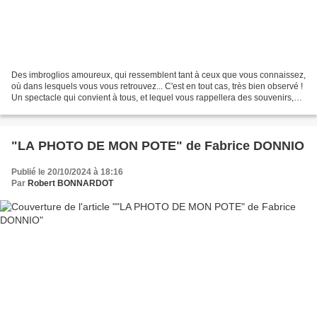
Des imbroglios amoureux, qui ressemblent tant à ceux que vous connaissez,
où dans lesquels vous vous retrouvez... C'est en tout cas, très bien observé !
Un spectacle qui convient à tous, et lequel vous rappellera des souvenirs,
alors à ne pas rater !...
"LA PHOTO DE MON POTE" de Fabrice DONNIO
Publié le 20/10/2024 à 18:16
Par
Robert BONNARDOT