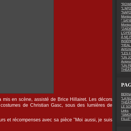
"ROWL
"L'AP
"NAPO
Montpa
" SATI
Montp
"ZAÏD
L'OPÉ
Ã NE 
INSÉPA
"HEAL 
AVIGN
"LES F
"UN J
Avigno
"UN P
THÉÂ
PA
BERNA
"LA N
a mis en scène, assisté de Brice Hillairet. Les décors
THÉÂ
s costumes de Christian Gasc, sous des lumières de
LE SO
Links
"SIMO
FILLE"
urs et récompenses avec sa pièce "Moi aussi, je suis