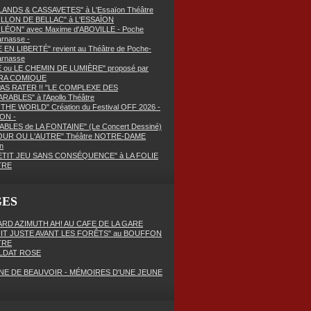
ANDS & CASSAVETES" à L'Essaïon Théâtre
OLLON DE BELLAC" à L'ESSAÏON
LÉON" avec Maxime d'ABOVILLE - Poche
rnasse -
E EN LIBERTÉ" revient au Théâtre de Poche-
arnasse
E ou LE CHEMIN DE LUMIÈRE" proposé par
RA COMIQUE
PAS RATER !! "LE COMPLEXE DES
RABLES" à l'Apollo Théâtre
THE WORLD" Création du Festival OFF 2026 -
ON -
ABLES de LA FONTAINE" (Le Concert Dessiné)
OUR OU L'AUTRE" Théâtre NOTRE-DAME
n
ETIT JEU SANS CONSÉQUENCE" à LA FOLIE
TRE
GES
RD AZIMUTH AH! AU CAFE DE LA GARE
UIT JUSTE AVANT LES FORÊTS" au BOUFFON
TRE
LDAT ROSE
NE DE BEAUVOIR - MÉMOIRES D'UNE JEUNE