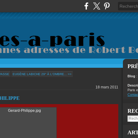
PR
 PASSE
EUGÈNE LABICHE 29° À L'OMBRE... >>
Blog
:
Descr
18 mars 2011
Paris e
Contac
HILIPPE
RE
ART