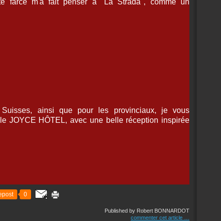
tte farce m'a fait penser à "La Strada", comme un
uisses, ainsi que pour les provinciaux, je vous
e JOYCE HÔTEL, avec une belle réception inspirée
epost
0
Published by Robert BONNARDOT
commenter cet article
…