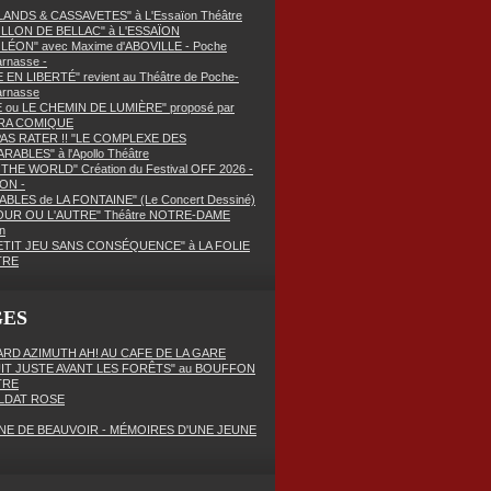
ANDS & CASSAVETES" à L'Essaïon Théâtre
OLLON DE BELLAC" à L'ESSAÏON
LÉON" avec Maxime d'ABOVILLE - Poche
rnasse -
E EN LIBERTÉ" revient au Théâtre de Poche-
arnasse
E ou LE CHEMIN DE LUMIÈRE" proposé par
RA COMIQUE
PAS RATER !! "LE COMPLEXE DES
RABLES" à l'Apollo Théâtre
THE WORLD" Création du Festival OFF 2026 -
ON -
ABLES de LA FONTAINE" (Le Concert Dessiné)
OUR OU L'AUTRE" Théâtre NOTRE-DAME
n
ETIT JEU SANS CONSÉQUENCE" à LA FOLIE
TRE
GES
RD AZIMUTH AH! AU CAFE DE LA GARE
UIT JUSTE AVANT LES FORÊTS" au BOUFFON
TRE
LDAT ROSE
NE DE BEAUVOIR - MÉMOIRES D'UNE JEUNE