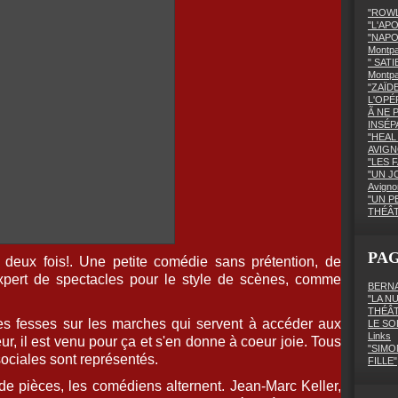
"ROWL
"L'AP
"NAPO
Montpa
" SATI
Montp
"ZAÏD
L'OPÉ
Ã NE 
INSÉPA
"HEAL 
AVIGN
"LES F
"UN J
Avigno
"UN P
THÉÂ
PA
deux fois!. Une petite comédie sans prétention, de
xpert de spectacles pour le style de scènes, comme
BERNA
"LA N
THÉÂ
s fesses sur les marches qui servent à accéder aux
LE SO
Links
eur, il est venu pour ça et s'en donne à coeur joie. Tous
"SIMO
sociales sont représentés.
FILLE"
 pièces, les comédiens alternent. Jean-Marc Keller,