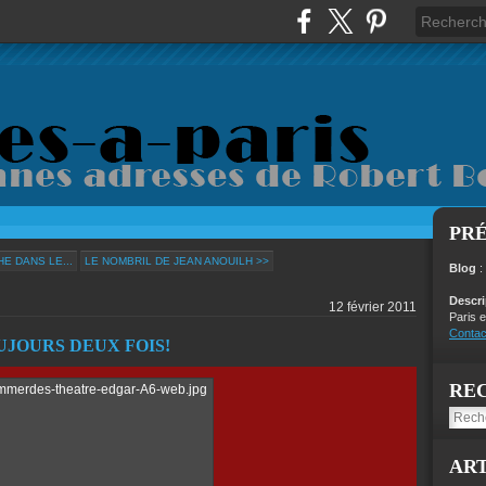
PR
E DANS LE...
LE NOMBRIL DE JEAN ANOUILH >>
Blog
:
Descr
12 février 2011
Paris e
Contac
JOURS DEUX FOIS!
RE
ART