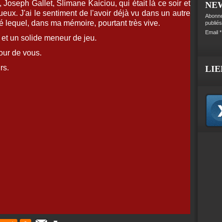
oseph Gallet, Slimane Kaiciou, qui était là ce soir et
NE
ueux. J'ai le sentiment de l'avoir déjà vu dans un autre
Abonne
vé lequel, dans ma mémoire, pourtant très vive.
publiés
Email
re et un solide meneur de jeu.
utour de vous.
rs.
LIE