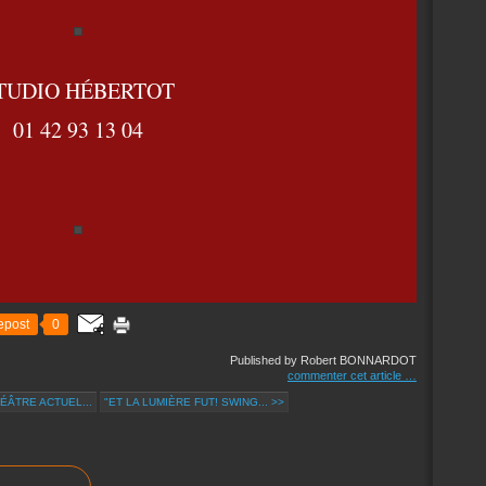
TUDIO HÉBERTOT
01 42 93 13 04
epost
0
Published by Robert BONNARDOT
commenter cet article
…
ÉÂTRE ACTUEL...
"ET LA LUMIÈRE FUT! SWING... >>