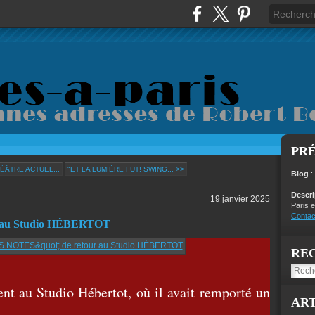
PR
ÉÂTRE ACTUEL...
"ET LA LUMIÈRE FUT! SWING... >>
Blog
:
Descr
19 janvier 2025
Paris e
Contac
au Studio HÉBERTOT
RE
 au Studio Hébertot, où il avait remporté un
ART