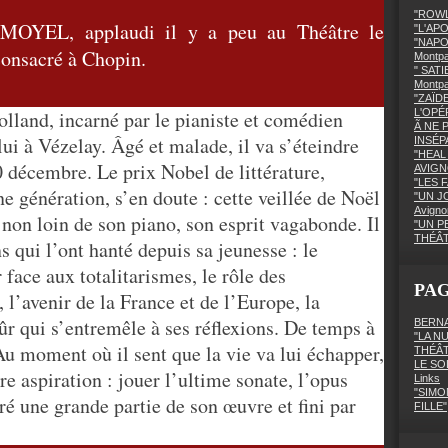
"ROWL
 AMOYEL, applaudi il y a peu au Théâtre le
"L'AP
"NAPO
consacré à Chopin.
Montpa
" SATI
Montp
"ZAÏD
land, incarné par le pianiste et comédien
L'OPÉ
Ã NE 
ui à Vézelay. Âgé et malade, il va s’éteindre
INSÉPA
"HEAL 
0 décembre. Le prix Nobel de littérature,
AVIGN
"LES F
e génération, s’en doute : cette veillée de Noël
"UN J
Avigno
s non loin de son piano, son esprit vagabonde. Il
"UN P
THÉÂ
s qui l’ont hanté depuis sa jeunesse : le
 face aux totalitarismes, le rôle des
PA
, l’avenir de la France et de l’Europe, la
ûr qui s’entremêle à ses réflexions. De temps à
BERNA
"LA N
 Au moment où il sent que la vie va lui échapper,
THÉÂ
LE SO
re aspiration : jouer l’ultime sonate, l’opus
Links
"SIMO
cré une grande partie de son œuvre et fini par
FILLE"