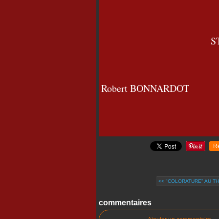
S
Robert BONNARDOT
R
<< "COLORATURE" AU TH
commentaires