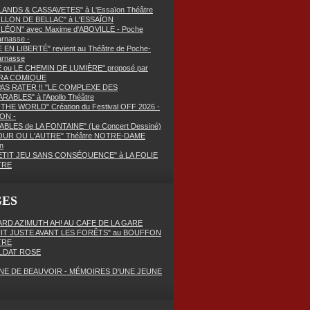
ANDS & CASSAVETES" à L'Essaïon Théâtre
OLLON DE BELLAC" à L'ESSAÏON
LÉON" avec Maxime d'ABOVILLE - Poche
rnasse -
E EN LIBERTÉ" revient au Théâtre de Poche-
arnasse
E ou LE CHEMIN DE LUMIÈRE" proposé par
RA COMIQUE
PAS RATER !! "LE COMPLEXE DES
RABLES" à l'Apollo Théâtre
THE WORLD" Création du Festival OFF 2026 -
ON -
ABLES de LA FONTAINE" (Le Concert Dessiné)
OUR OU L'AUTRE" Théâtre NOTRE-DAME
n
ETIT JEU SANS CONSÉQUENCE" à LA FOLIE
TRE
GES
RD AZIMUTH AH! AU CAFE DE LA GARE
UIT JUSTE AVANT LES FORÊTS" au BOUFFON
TRE
LDAT ROSE
NE DE BEAUVOIR - MÉMOIRES D'UNE JEUNE