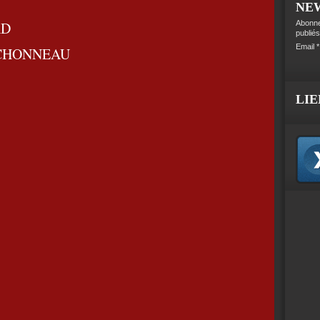
NE
RD
Abonne
publiés
Email
HONNEAU
LIE