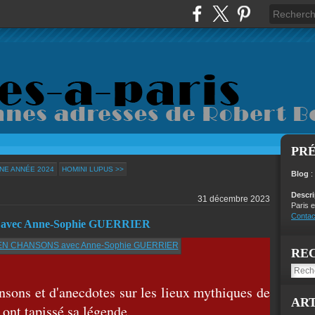
PR
NE ANNÉE 2024
HOMINI LUPUS >>
Blog
:
Descr
31 décembre 2023
Paris e
Contac
ec Anne-Sophie GUERRIER
RE
sons et d'anecdotes sur les lieux mythiques de
ART
ont tapissé sa légende.