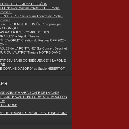
OLLON DE BELLAC" à L'ESSAÏON
LÉON" avec Maxime d'ABOVILLE - Poche
rnasse -
E EN LIBERTÉ" revient au Théâtre de Poche-
arnasse
E ou LE CHEMIN DE LUMIÈRE" proposé par
RA COMIQUE
PAS RATER !! "LE COMPLEXE DES
RABLES" à l'Apollo Théâtre
THE WORLD" Création du Festival OFF 2026 -
ON -
ABLES de LA FONTAINE" (Le Concert Dessiné)
OUR OU L'AUTRE" Théâtre NOTRE-DAME
n
ETIT JEU SANS CONSÉQUENCE" à LA FOLIE
TRE
E COPAINS D'ABORD" au Studio HÉBERTOT
GES
RD AZIMUTH AH! AU CAFE DE LA GARE
UIT JUSTE AVANT LES FORÊTS" au BOUFFON
TRE
LDAT ROSE
NE DE BEAUVOIR - MÉMOIRES D'UNE JEUNE