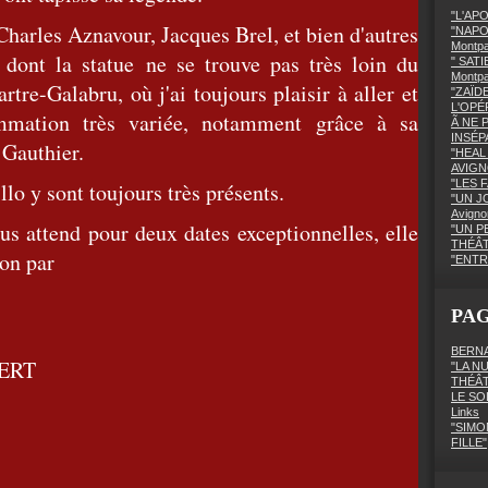
"L'AP
Charles Aznavour, Jacques Brel, et bien d'autres
"NAPO
Montpa
ont la statue ne se trouve pas très loin du
" SATI
Montp
re-Galabru, où j'ai toujours plaisir à aller et
"ZAÏD
L'OPÉ
ammation très variée, notamment grâce à sa
Ã NE 
INSÉPA
 Gauthier.
"HEAL 
AVIGN
"LES F
lo y sont toujours très présents.
"UN J
Avigno
attend pour deux dates exceptionnelles, elle
"UN P
THÉÂ
on par
"ENTR
PA
BERNA
BERT
"LA N
THÉÂ
LE SO
Links
"SIMO
FILLE"