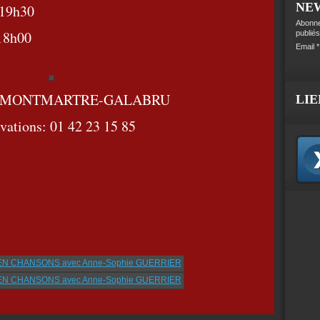
NE
 19h30
Abonne
18h00
publiés
Email
 MONTMARTRE-GALABRU
LIE
vations: 01 42 23 15 85