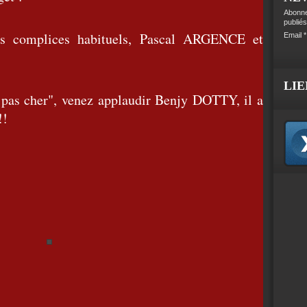
Abonne
publiés
ses complices habituels, Pascal ARGENCE et
Email
LIE
r pas cher", venez applaudir Benjy DOTTY, il a
!!