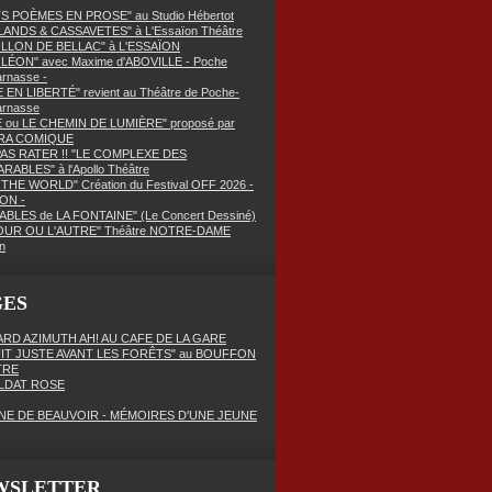
TS POÈMES EN PROSE" au Studio Hébertot
ANDS & CASSAVETES" à L'Essaïon Théâtre
OLLON DE BELLAC" à L'ESSAÏON
LÉON" avec Maxime d'ABOVILLE - Poche
rnasse -
E EN LIBERTÉ" revient au Théâtre de Poche-
arnasse
E ou LE CHEMIN DE LUMIÈRE" proposé par
RA COMIQUE
PAS RATER !! "LE COMPLEXE DES
RABLES" à l'Apollo Théâtre
THE WORLD" Création du Festival OFF 2026 -
ON -
ABLES de LA FONTAINE" (Le Concert Dessiné)
OUR OU L'AUTRE" Théâtre NOTRE-DAME
n
GES
RD AZIMUTH AH! AU CAFE DE LA GARE
UIT JUSTE AVANT LES FORÊTS" au BOUFFON
TRE
LDAT ROSE
NE DE BEAUVOIR - MÉMOIRES D'UNE JEUNE
WSLETTER