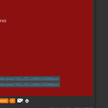
)
4 FM
epost
0