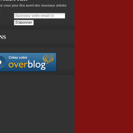
z-vous pour être averti des nouveaux articles
.
NS