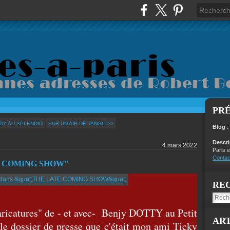
PR
DY AU SPLENDID
SUR UN AIR DE TANGO >>
Blog
:
Descr
4 mars 2022
Paris e
Contac
E COMING SHOW"
RE
Caricatures" de - et avec- Benjy DOTTY au Petit
ART
 le dossier de presse que c'était mon ami Ticky