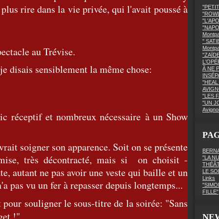
plus rire dans la vie privée, qui l'avait poussé à
"PETI
"ROWL
"L'AP
"NAPO
Montpa
" SATI
pectacle au Trévise.
Montp
"ZAÏD
L'OPÉ
, je disais sensiblement la même chose:
Ã NE 
INSÉPA
"HEAL 
AVIGN
"LES F
"UN J
Avigno
ublic réceptif et nombreux nécessaire à un Show
PA
vrait soigner son apparence. Soit on se présente
BERNA
mise, très décontracté, mais si on choisit -
"LA N
THÉÂ
, autant ne pas avoir une veste qui baille et un
LE SO
Links
'a pas vu un fer à repasser depuis longtemps...
"SIMO
FILLE"
 pour souligner le sous-titre de la soirée: "Sans
get !"
NE